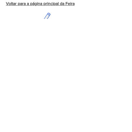
Voltar para a página principal da Feira
Voltar para as Portas de Educação Infantil
Rua Antônio Marin, 247 - Vila Mazza - Suzano - SP
Tel.:
(11) 4747-4639
Digitação das notas no Colégio
Digitação de notas Professores