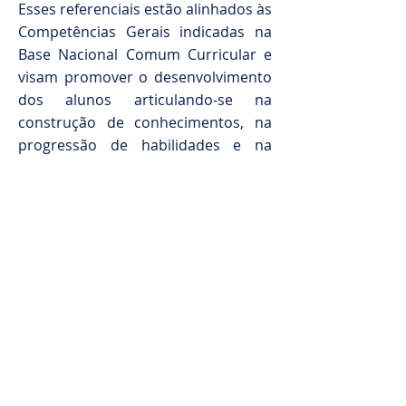
Esses referenciais estão alinhados às
Competências Gerais indicadas na
Base Nacional Comum Curricular e
visam promover o desenvolvimento
dos alunos articulando-se na
construção de conhecimentos, na
progressão de habilidades e na
formação de atitudes e valores –
elementos essenciais do processo
de ensino-aprendizagem.
- Material didático - Sistema Anglo de
Ensino
- Plataforma - Plurall
- Eduall - Rumo ao Bilíngue / 3 aulas de
inglês semanais
- MentalUp - plataforma Gamificada em
Inglês