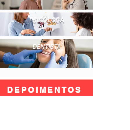
PSICÓLOGA
DENTISTA
DEPOIMENTOS
Denise F F Abrahão
Bons profissionais da educação. Atendimento
excelente